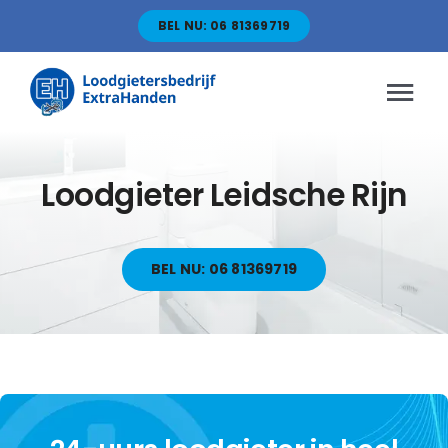
Skip
BEL NU: 06 81369719
to
content
Tog
Nav
HOME
Loodgieter Leidsche Rijn
Diensten
BEL NU: 06 81369719
Servicegebied
Over Ons
BLOG