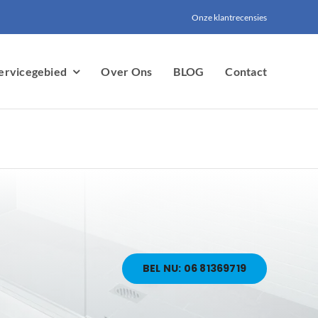
Onze klantrecensies
ervicegebied
Over Ons
BLOG
Contact
BEL NU: 06 81369719