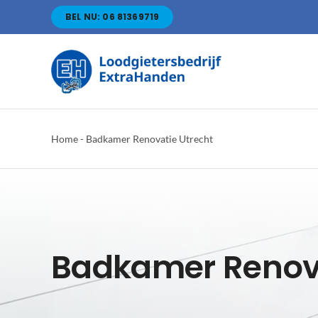
Skip
BEL NU: 06 81369719
to
content
Home
-
Badkamer Renovatie Utrecht
Badkamer Renova